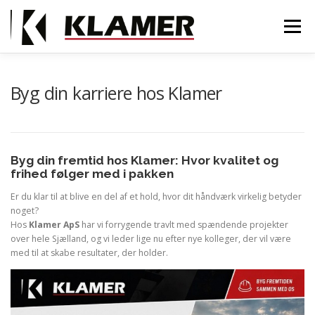
Skip
to
Menu
content
HJEM
OM OS
SERVICES
HOLDET BAG
Byg din karriere hos Klamer
JOBS
KONTAKT
Byg din fremtid hos Klamer: Hvor kvalitet og
frihed følger med i pakken
Er du klar til at blive en del af et hold, hvor dit håndværk virkelig betyder
noget?
Hos
Klamer ApS
har vi forrygende travlt med spændende projekter
over hele Sjælland, og vi leder lige nu efter nye kolleger, der vil være
med til at skabe resultater, der holder.