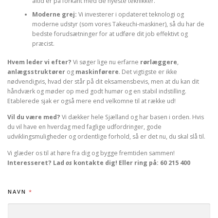
altid er på forkant med de nyeste teknikker.
Moderne grej:
Vi investerer i opdateret teknologi og
moderne udstyr (som vores Takeuchi-maskiner), så du har de
bedste forudsætninger for at udføre dit job effektivt og
præcist.
Hvem leder vi efter?
Vi søger lige nu erfarne
rørlæggere
,
anlægsstruktører
og
maskinførere
. Det vigtigste er ikke
nødvendigvis, hvad der står på dit eksamensbevis, men at du kan dit
håndværk og møder op med godt humør og en stabil indstilling.
Etablerede sjak er også mere end velkomne til at række ud!
Vil du være med?
Vi dækker hele Sjælland og har basen i orden. Hvis
du vil have en hverdag med faglige udfordringer, gode
udviklingsmuligheder og ordentlige forhold, så er det nu, du skal slå til.
Vi glæder os til at høre fra dig og bygge fremtiden sammen!
Interesseret? Lad
os
kontakte dig!
Eller ring på:
60 215 400
NAVN
*