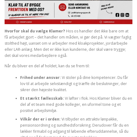
Hvorfor skal du vælge Klamer?
Hos os handler det ikke bare om at
få arbejdet gjort – det handler om måden, vi gør det på. Vi vægter faglig
stolthed højt, uanset om vi arbejder med kloakprojekter, jordarbejde
eller LAR-anlæg. Men det er ikke kun kunderne, der skal være trygge;
det skal vores medarbejdere også.
Når du bliver en del af holdet, kan du se frem til:
Frihed under ansvar:
Vi stoler på dine kompetencer. Du får
lov til at arbejde selvstændigt og træffe de beslutninger, der
sikrer den højeste kvalitet.
Et stærkt fællesskab:
Vi løfter i flok. Hos Klamer bliver du en
del af et team med gode kolleger, en uformel tone og et
positivt arbejdsmiljø.
Vilkår der er i orden:
Vi tilbyder en attraktiv lønpakke,
pensionsordning og sundhedsforsikring. Derudover får du en
lækker firmabil og adgang til løbende efteruddannelse, så du